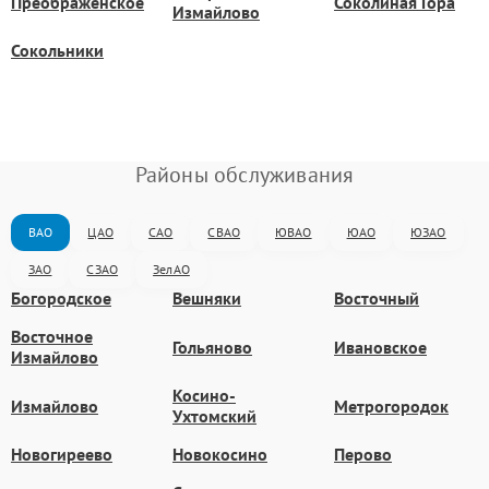
Преображенское
Соколиная Гора
Измайлово
Сокольники
Районы обслуживания
ВАО
ЦАО
САО
СВАО
ЮВАО
ЮАО
ЮЗАО
ЗАО
СЗАО
ЗелАО
Богородское
Вешняки
Восточный
Восточное
Гольяново
Ивановское
Измайлово
Косино-
Измайлово
Метрогородок
Ухтомский
Новогиреево
Новокосино
Перово