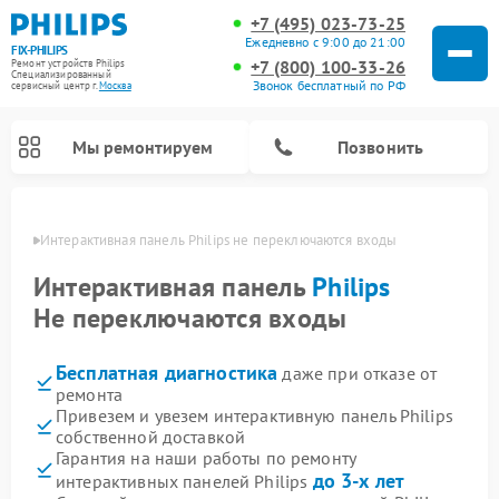
+7 (495) 023-73-25
Ежедневно с 9:00 до 21:00
FIX-PHILIPS
+7 (800) 100-33-26
Ремонт устройств Philips
Специализированный
Звонок бесплатный по РФ
cервисный центр г.
Москва
Мы ремонтируем
Позвонить
оскве
Интерактивная панель Philips не переключаются входы
Интерактивная панель
Philips
Не переключаются входы
Бесплатная диагностика
даже при отказе от
ремонта
Привезем и увезем интерактивную панель Philips
собственной доставкой
Ремонт вертикальных пылесосов Philips
Ремонт увлажнителей воздуха Philips
Ремонт домашних кинотеатров Philips
Ремонт роботов-пылесосов Philips
Ремонт планетарных миксеров Philips
Ремонт гладильных систем Philips
Ремонт стиральных машин Philips
Ремонт водонагревателей Philips
Ремонт кухонных комбайнов Philips
Ремонт морозильных камер Philips
Ремонт микроволновых печей Philips
Ремонт очистителей воздуха Philips
Гарантия на наши работы по ремонту
до 3-х лет
интерактивных панелей Philips