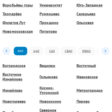
Воробьёвы горы
Университет
Юго-Западная
Тропарёво
Румянцево
Саларьево
Филатов Луг
Прокшино
Ольховая
Новомосковская
Потапово
ВАО
ЦАО
САО
СВАО
ЮВАО
ЮАО
Богородское
Вешняки
Восточный
Восточное
Гольяново
Ивановское
Измайлово
Косино-
Измайлово
Метрогородок
Ухтомский
Новогиреево
Новокосино
Перово
Северное