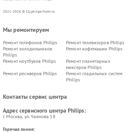
2021-2026 © СЦ philips-fixim.ru
Мы ремонтируем
Ремонт телефонов Philips
Ремонт телевизоров Philips
Ремонт холодильников
Ремонт кофемашин Philips
Philips
Ремонт ноутбуков Philips
Ремонт планетарных
миксеров Philips
Ремонт ресиверов Philips
Ремонт гладильных систем
Philips
Ремонт видеостен Philips
Ремонт интерактивных
панелей Philips
Контакты сервис центра
Ремонт стиральных машин
Ремонт увлажнителей
Philips
воздуха Philips
Адрес сервисного центра Philips:
г. Москва, ул. Чаянова 18
Горячая линия: