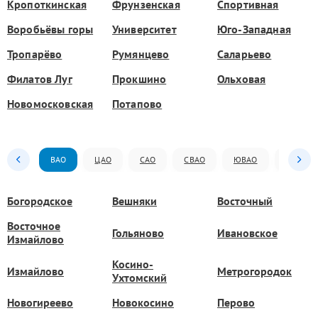
Кропоткинская
Фрунзенская
Спортивная
Воробьёвы горы
Университет
Юго-Западная
Тропарёво
Румянцево
Саларьево
Филатов Луг
Прокшино
Ольховая
Новомосковская
Потапово
ВАО
ЦАО
САО
СВАО
ЮВАО
ЮАО
Богородское
Вешняки
Восточный
Восточное
Гольяново
Ивановское
Измайлово
Косино-
Измайлово
Метрогородок
Ухтомский
Новогиреево
Новокосино
Перово