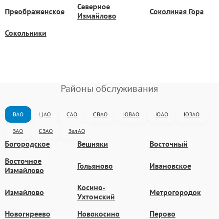
Северное
Преображенское
Соколиная Гора
Измайлово
Сокольники
Районы обслуживания
ВАО
ЦАО
САО
СВАО
ЮВАО
ЮАО
ЮЗАО
ЗАО
СЗАО
ЗелАО
Богородское
Вешняки
Восточный
Восточное
Гольяново
Ивановское
Измайлово
Косино-
Измайлово
Метрогородок
Ухтомский
Новогиреево
Новокосино
Перово