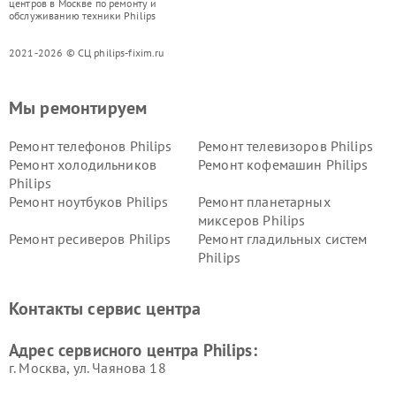
центров в Москве по ремонту и
обслуживанию техники Philips
2021-2026 © СЦ philips-fixim.ru
Мы ремонтируем
Ремонт телефонов Philips
Ремонт телевизоров Philips
Ремонт холодильников
Ремонт кофемашин Philips
Philips
Ремонт ноутбуков Philips
Ремонт планетарных
миксеров Philips
Ремонт ресиверов Philips
Ремонт гладильных систем
Philips
Ремонт видеостен Philips
Ремонт интерактивных
панелей Philips
Контакты сервис центра
Ремонт стиральных машин
Ремонт увлажнителей
Philips
воздуха Philips
Адрес сервисного центра Philips:
г. Москва, ул. Чаянова 18