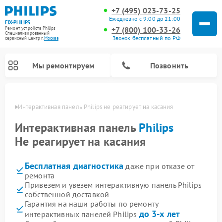
+7 (495) 023-73-25
Ежедневно с 9:00 до 21:00
FIX-PHILIPS
+7 (800) 100-33-26
Ремонт устройств Philips
Специализированный
Звонок бесплатный по РФ
cервисный центр г.
Москва
Мы ремонтируем
Позвонить
оскве
Интерактивная панель Philips не реагирует на касания
Интерактивная панель
Philips
Не реагирует на касания
Бесплатная диагностика
даже при отказе от
ремонта
Привезем и увезем интерактивную панель Philips
собственной доставкой
Ремонт вертикальных пылесосов Philips
Ремонт увлажнителей воздуха Philips
Ремонт домашних кинотеатров Philips
Ремонт роботов-пылесосов Philips
Ремонт планетарных миксеров Philips
Ремонт гладильных систем Philips
Ремонт стиральных машин Philips
Ремонт водонагревателей Philips
Ремонт кухонных комбайнов Philips
Ремонт морозильных камер Philips
Ремонт микроволновых печей Philips
Ремонт очистителей воздуха Philips
Гарантия на наши работы по ремонту
до 3-х лет
интерактивных панелей Philips