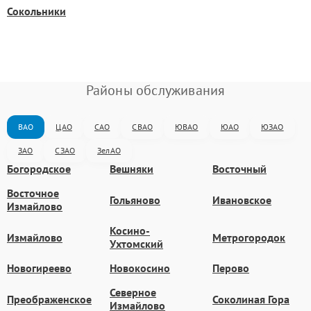
Сокольники
Районы обслуживания
ВАО
ЦАО
САО
СВАО
ЮВАО
ЮАО
ЮЗАО
ЗАО
СЗАО
ЗелАО
Богородское
Вешняки
Восточный
Восточное
Гольяново
Ивановское
Измайлово
Косино-
Измайлово
Метрогородок
Ухтомский
Новогиреево
Новокосино
Перово
Северное
Преображенское
Соколиная Гора
Измайлово