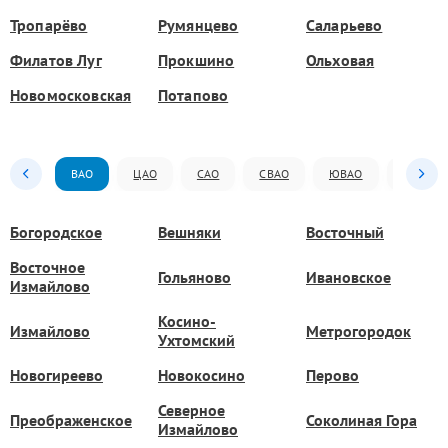
Тропарёво
Румянцево
Саларьево
Филатов Луг
Прокшино
Ольховая
Новомосковская
Потапово
ВАО
ЦАО
САО
СВАО
ЮВАО
ЮАО
Богородское
Вешняки
Восточный
Восточное
Гольяново
Ивановское
Измайлово
Косино-
Измайлово
Метрогородок
Ухтомский
Новогиреево
Новокосино
Перово
Северное
Преображенское
Соколиная Гора
Измайлово