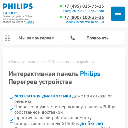
+7 (495) 023-73-25
Ежедневно с 9:00 до 21:00
FIX-PHILIPS
+7 (800) 100-33-26
Ремонт устройств Philips
Специализированный
Звонок бесплатный по РФ
cервисный центр г.
Москва
Мы ремонтируем
Позвонить
оскве
Интерактивная панель Philips перегрев устройства
Интерактивная панель
Philips
Перегрев устройства
Бесплатная диагностика
даже при отказе от
ремонта
Привезем и увезем интерактивную панель Philips
собственной доставкой
Ремонт вертикальных пылесосов Philips
Ремонт увлажнителей воздуха Philips
Ремонт домашних кинотеатров Philips
Ремонт роботов-пылесосов Philips
Ремонт планетарных миксеров Philips
Ремонт гладильных систем Philips
Ремонт стиральных машин Philips
Ремонт водонагревателей Philips
Ремонт кухонных комбайнов Philips
Ремонт морозильных камер Philips
Ремонт микроволновых печей Philips
Ремонт очистителей воздуха Philips
Гарантия на наши работы по ремонту
до 3-х лет
интерактивных панелей Philips