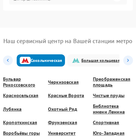
Наш сервисный центр на Вашей станции метро
Сокольническая
Большая кольцевая
Бульвар
Преображенская
Черкизовская
Рокоссовского
площадь
Красносельская
Красные Ворота
Чистые пруды
Библиотека
Лубянка
Охотный Ряд
имени Ленина
Кропоткинская
Фрунзенская
Спортивная
Воробьёвы горы
Университет
Юго-Западная