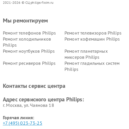
2021-2026 © СЦ philips-fixim.ru
Мы ремонтируем
Ремонт телефонов Philips
Ремонт телевизоров Philips
Ремонт холодильников
Ремонт кофемашин Philips
Philips
Ремонт ноутбуков Philips
Ремонт планетарных
миксеров Philips
Ремонт ресиверов Philips
Ремонт гладильных систем
Philips
Ремонт видеостен Philips
Ремонт интерактивных
панелей Philips
Контакты сервис центра
Ремонт стиральных машин
Ремонт увлажнителей
Philips
воздуха Philips
Адрес сервисного центра Philips:
г. Москва, ул. Чаянова 18
Горячая линия:
+7 (495) 023-73-25