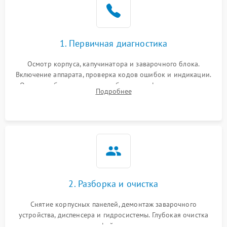
1. Первичная диагностика
Осмотр корпуса, капучинатора и заварочного блока.
Включение аппарата, проверка кодов ошибок и индикации.
Оценка работы помпы, термоблока и кофемолки на слух.
Подробнее
Измерение температуры и давления воды для выявления
локализации поломки.
2. Разборка и очистка
Снятие корпусных панелей, демонтаж заварочного
устройства, диспенсера и гидросистемы. Глубокая очистка
внутренних узлов от кофейных масел, жмыха и накипи.