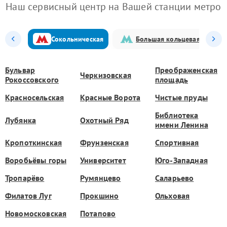
Наш сервисный центр на Вашей станции метро
Сокольническая
Большая кольцевая
Бульвар
Преображенская
Черкизовская
Рокоссовского
площадь
Красносельская
Красные Ворота
Чистые пруды
Библиотека
Лубянка
Охотный Ряд
имени Ленина
Кропоткинская
Фрунзенская
Спортивная
Воробьёвы горы
Университет
Юго-Западная
Тропарёво
Румянцево
Саларьево
Филатов Луг
Прокшино
Ольховая
Новомосковская
Потапово