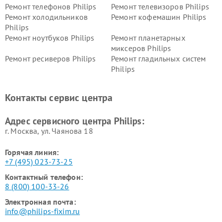
Ремонт телефонов Philips
Ремонт телевизоров Philips
Ремонт холодильников
Ремонт кофемашин Philips
Philips
Ремонт ноутбуков Philips
Ремонт планетарных
миксеров Philips
Ремонт ресиверов Philips
Ремонт гладильных систем
Philips
Ремонт видеостен Philips
Ремонт интерактивных
панелей Philips
Контакты сервис центра
Ремонт стиральных машин
Ремонт увлажнителей
Philips
воздуха Philips
Адрес сервисного центра Philips:
г. Москва, ул. Чаянова 18
Горячая линия:
+7 (495) 023-73-25
Контактный телефон:
8 (800) 100-33-26
Электронная почта:
info@philips-fixim.ru