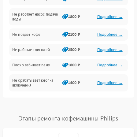
Включение и работа
Не работает насос подачи
Проблемы с водой
1800 ₽
Подробнее →
воды
Проблемы с капучинатором и паром
Не подает кофе
2100 ₽
Подробнее →
Управление и электроника
Не работает дисплей
2500 ₽
Подробнее →
Программное обеспечение
Плохо взбивает пену
1800 ₽
Подробнее →
Не срабатывает кнопка
1400 ₽
Подробнее →
включения
Запах гари при работе
1800 ₽
Подробнее →
Постоянные сбои в работе
1500 ₽
Подробнее →
Этапы ремонта кофемашины Philips