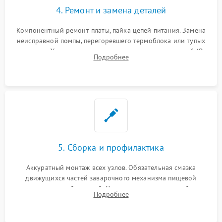
4. Ремонт и замена деталей
Компонентный ремонт платы, пайка цепей питания. Замена
неисправной помпы, перегоревшего термоблока или тупых
жерновов. Установка новых силиконовых уплотнителей (O-
Подробнее
ring) и тефлоновых трубок для надежного устранения
протечек.
5. Сборка и профилактика
Аккуратный монтаж всех узлов. Обязательная смазка
движущихся частей заварочного механизма пищевой
силиконовой смазкой. Проведение программной
Подробнее
декальцинации и очистки системы от кофейных масел.
Надежная фиксация всех соединений.