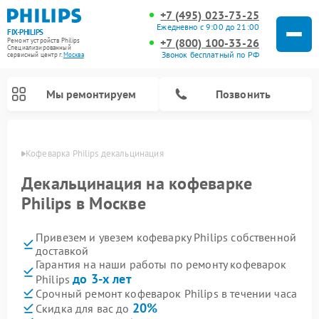
+7 (495) 023-73-25
Ежедневно с 9:00 до 21:00
FIX-PHILIPS
+7 (800) 100-33-26
Ремонт устройств Philips
Специализированный
Звонок бесплатный по РФ
cервисный центр г.
Москва
Мы ремонтируем
Позвонить
оскве
Кофеварка Philips декальцинация
Декальцинация на кофеварке
Philips в Москве
Привезем и увезем кофеварку Philips собственной
доставкой
Гарантия на наши работы по ремонту кофеварок
до 3-х лет
Philips
Ремонт стиральных машин Philips
Ремонт водонагревателей Philips
Ремонт домашних кинотеатров Philips
Ремонт роботов-пылесосов Philips
Ремонт вертикальных пылесосов Philips
Ремонт интерактивных панелей Philips
Ремонт планетарных миксеров Philips
Ремонт гладильных систем Philips
Ремонт увлажнителей воздуха Philips
Ремонт кухонных комбайнов Philips
Ремонт морозильных камер Philips
Ремонт микроволновых печей Philips
Ремонт очистителей воздуха Philips
Срочный ремонт кофеварок Philips в течении часа
20%
Скидка для вас до