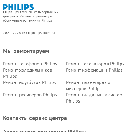
СЦ philips-fixim.ru - сеть сервисных
центров в Москве по ремонту и
обслуживанию техники Philips
2021-2026 © СЦ philips-fixim.ru
Мы ремонтируем
Ремонт телефонов Philips
Ремонт телевизоров Philips
Ремонт холодильников
Ремонт кофемашин Philips
Philips
Ремонт ноутбуков Philips
Ремонт планетарных
миксеров Philips
Ремонт ресиверов Philips
Ремонт гладильных систем
Philips
Ремонт видеостен Philips
Ремонт интерактивных
панелей Philips
Контакты сервис центра
Ремонт стиральных машин
Ремонт увлажнителей
Philips
воздуха Philips
Адрес сервисного центра Philips: