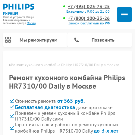
+7 (495) 023-73-25
Ежедневно с 9:00 до 21:00
FIX-PHILIPS
+7 (800) 100-33-26
Ремонт устройств Philips
Специализированный
Звонок бесплатный по РФ
cервисный центр г.
Москва
Мы ремонтируем
Позвонить
оскве
Ремонт кухонного комбайна Philips HR7310/00 Daily в Москве
Ремонт кухонного комбайна Philips
HR7310/00 Daily в Москве
от 565 руб.
Стоимость ремонта
Бесплатная диагностика
даже при отказе
Привезем и увезем кухонный комбайн Philips
HR7310/00 Daily сами
Ремонт стиральных машин Philips
Ремонт водонагревателей Philips
Ремонт домашних кинотеатров Philips
Ремонт роботов-пылесосов Philips
Ремонт вертикальных пылесосов Philips
Ремонт интерактивных панелей Philips
Ремонт планетарных миксеров Philips
Ремонт гладильных систем Philips
Ремонт увлажнителей воздуха Philips
Ремонт морозильных камер Philips
Ремонт микроволновых печей Philips
Ремонт очистителей воздуха Philips
Гарантия на наши работы по ремонту кухонных
до 3-х лет
комбайнов Philips HR7310/00 Daily