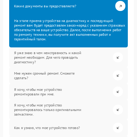
Какие документы вы предоставляете?
На этапе приема устройства на диагностику и последующий
ремонт вам будет предоставлен заказ-наряд с указанием страховых
обязательств на ваше устройство. Далее, после выполнения работ
по ремонту техники, вы получите акт выполненных работ и
гарантийный талон.
Я уже знаю в чем неисправность и какой
ремонт необходим. Для чего проводить
диагностику?
Мне нужен срочный ремонт. Сможете
сделать?
Я хочу, чтобы мое устройство
ремонтировали при мне.
Я хочу, чтобы мое устройство
ремонтировалось только оригинальными
запчастями.
Как я узнаю, что мое устройство готово?