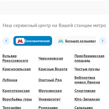
Наш сервисный центр на Вашей станции метро
Сокольническая
Большая кольцевая
Бульвар
Преображенская
Черкизовская
Рокоссовского
площадь
Красносельская
Красные Ворота
Чистые пруды
Библиотека
Лубянка
Охотный Ряд
имени Ленина
Кропоткинская
Фрунзенская
Спортивная
Воробьёвы горы
Университет
Юго-Западная
Тропарёво
Румянцево
Саларьево