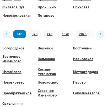
Филатов Луг
Прокшино
Ольховая
Новомосковская
Потапово
ВАО
ЦАО
САО
СВАО
ЮВАО
ЮАО
Богородское
Вешняки
Восточный
Восточное
Гольяново
Ивановское
Измайлово
Косино-
Измайлово
Метрогородок
Ухтомский
Новогиреево
Новокосино
Перово
Северное
Преображенское
Соколиная Гора
Измайлово
Сокольники