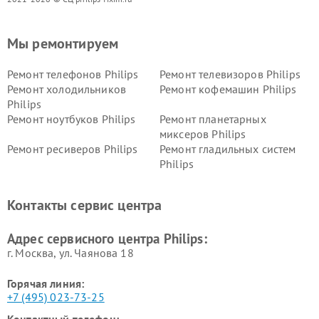
Мы ремонтируем
Ремонт телефонов Philips
Ремонт телевизоров Philips
Ремонт холодильников
Ремонт кофемашин Philips
Philips
Ремонт ноутбуков Philips
Ремонт планетарных
миксеров Philips
Ремонт ресиверов Philips
Ремонт гладильных систем
Philips
Ремонт видеостен Philips
Ремонт интерактивных
панелей Philips
Контакты сервис центра
Ремонт стиральных машин
Ремонт увлажнителей
Philips
воздуха Philips
Адрес сервисного центра Philips:
г. Москва, ул. Чаянова 18
Горячая линия:
+7 (495) 023-73-25