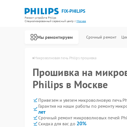
FIX-PHILIPS
Ремонт устройств Philips
Специализированный cервисный центр г.
Москва
Мы ремонтируем
Срочный ремонт
Це
ей Philips в Москве
Микроволновая печь Philips прошивка
Прошивка на микро
Philips в Москве
Привезем и увезем микроволновую печь Ph
Гарантия на наши работы по ремонту микр
лет
Срочный ремонт микроволновых печей Phil
20%
Скидка для вас до
Ремонт холодильников Philips
Ремонт планетарных миксеров Philips
Ремонт гладильных систем Philips
Ремонт интерактивных панелей Philips
Ремонт стиральных машин Philips
Ремонт увлажнителей воздуха Philips
Ремонт водонагревателей Philips
Ремонт вертикальных пылесосов Philips
Ремонт кухонных комбайнов Philips
Ремонт домашних кинотеатров Philips
Ремонт морозильных камер Philips
Ремонт очистителей воздуха Philips
Ремонт роботов-пылесосов Philips
Ремонт парогенераторов Philips