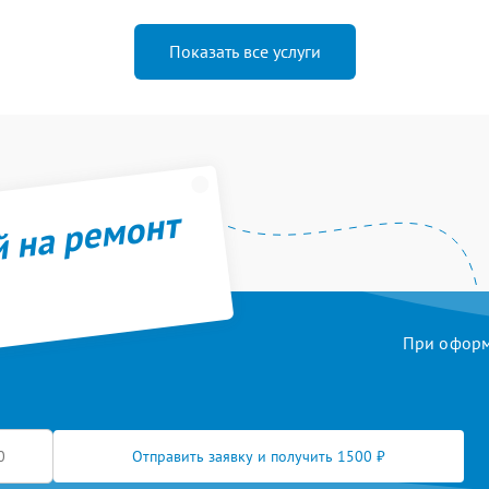
Показать все услуги
й на ремонт
При оформл
Отправить заявку и получить 1500 ₽