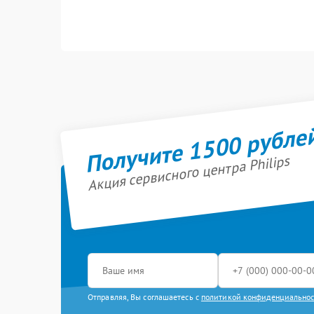
Получите 1500 рубле
Акция сервисного центра Philips
Отправляя, Вы соглашаетесь с
политикой конфиденциально