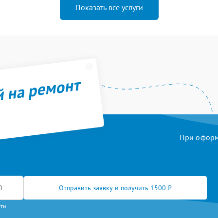
Показать все услуги
й на ремонт
При оформл
Отправить заявку и получить 1500 ₽
сти