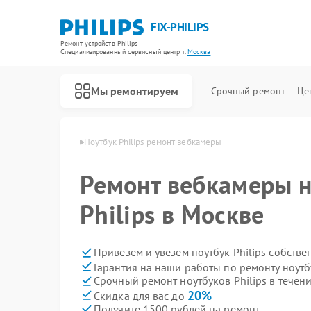
FIX-PHILIPS
Ремонт устройств Philips
Специализированный cервисный центр г.
Москва
Мы ремонтируем
Срочный ремонт
Це
ков Philips в Москве
Ноутбук Philips ремонт вебкамеры
Ремонт вебкамеры н
Philips в Москве
Привезем и увезем ноутбук Philips собств
Гарантия на наши работы по ремонту ноутб
Срочный ремонт ноутбуков Philips в течени
20%
Скидка для вас до
Получите 1500 рублей на ремонт
Ремонт холодильников Philips
Ремонт планетарных миксеров Philips
Ремонт гладильных систем Philips
Ремонт интерактивных панелей Philips
Ремонт стиральных машин Philips
Ремонт увлажнителей воздуха Philips
Ремонт водонагревателей Philips
Ремонт вертикальных пылесосов Philips
Ремонт кухонных комбайнов Philips
Ремонт домашних кинотеатров Philips
Ремонт морозильных камер Philips
Ремонт микроволновых печей Philips
Ремонт очистителей воздуха Philips
Ремонт роботов-пылесосов Philips
Ремонт парогенераторов Philips