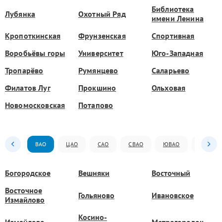
Библиотека
Лубянка
Охотный Ряд
имени Ленина
Кропоткинская
Фрунзенская
Спортивная
Воробьёвы горы
Университет
Юго-Западная
Тропарёво
Румянцево
Саларьево
Филатов Луг
Прокшино
Ольховая
Новомосковская
Потапово
ВАО
ЦАО
САО
СВАО
ЮВАО
ЮАО
Богородское
Вешняки
Восточный
Восточное
Гольяново
Ивановское
Измайлово
Косино-
Измайлово
Метрогородок