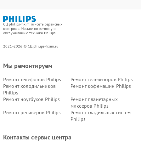
СЦ philips-fixim.ru - сеть сервисных
центров в Москве по ремонту и
обслуживанию техники Philips
2021-2026 © СЦ philips-fixim.ru
Мы ремонтируем
Ремонт телефонов Philips
Ремонт телевизоров Philips
Ремонт холодильников
Ремонт кофемашин Philips
Philips
Ремонт ноутбуков Philips
Ремонт планетарных
миксеров Philips
Ремонт ресиверов Philips
Ремонт гладильных систем
Philips
Ремонт видеостен Philips
Ремонт интерактивных
панелей Philips
Контакты сервис центра
Ремонт стиральных машин
Ремонт увлажнителей