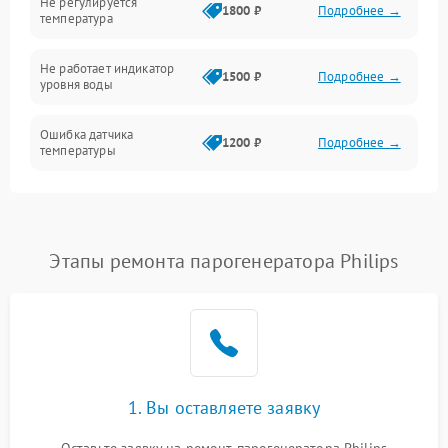
Не регулируется
1800 ₽
Подробнее →
температура
Не работает индикатор
1500 ₽
Подробнее →
уровня воды
Ошибка датчика
1200 ₽
Подробнее →
температуры
Не работает индикатор
1000 ₽
Подробнее →
Ошибка платы управления
1500 ₽
Подробнее →
Этапы ремонта парогенератора Philips
Сбой режима работы
1200 ₽
Подробнее →
Не сохраняет настройки
1200 ₽
Подробнее →
Не включается
1500 ₽
Подробнее →
1. Вы оставляете заявку