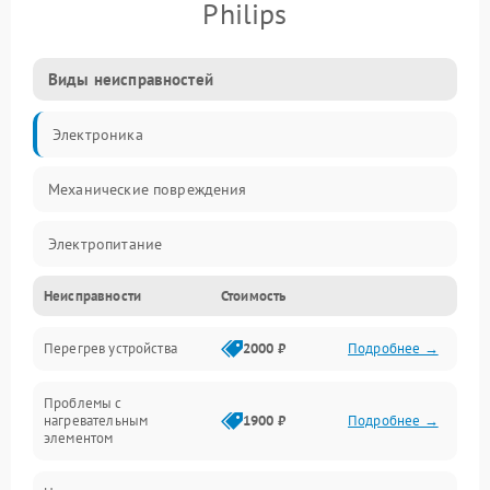
Philips
Виды неисправностей
Электроника
Механические повреждения
Электропитание
Неисправности
Стоимость
Парообразование
Перегрев устройства
2000 ₽
Подробнее →
Герметичность
Проблемы с
Механика
нагревательным
1900 ₽
Подробнее →
элементом