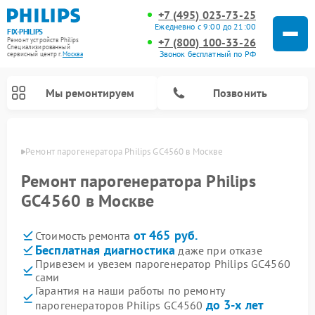
+7 (495) 023-73-25
Ежедневно с 9:00 до 21:00
FIX-PHILIPS
+7 (800) 100-33-26
Ремонт устройств Philips
Специализированный
Звонок бесплатный по РФ
cервисный центр г.
Москва
Мы ремонтируем
Позвонить
оскве
Ремонт парогенератора Philips GC4560 в Москве
Ремонт парогенератора Philips
GC4560 в Москве
от 465 руб.
Стоимость ремонта
Бесплатная диагностика
даже при отказе
Привезем и увезем парогенератор Philips GC4560
сами
Ремонт стиральных машин Philips
Ремонт водонагревателей Philips
Ремонт кухонных комбайнов Philips
Ремонт морозильных камер Philips
Ремонт микроволновых печей Philips
Ремонт очистителей воздуха Philips
Ремонт вертикальных пылесосов Philips
Ремонт интерактивных панелей Philips
Ремонт планетарных миксеров Philips
Ремонт гладильных систем Philips
Ремонт увлажнителей воздуха Philips
Ремонт домашних кинотеатров Philips
Ремонт роботов-пылесосов Philips
Гарантия на наши работы по ремонту
до 3-х лет
парогенераторов Philips GC4560