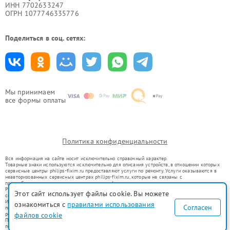
ИНН 7702633247
ОГРН 1077746335776
Поделиться в соц. сетях:
Мы принимаем
все формы оплаты
Политика конфиденциальности
Вся информация на сайте носит исключительно справочный характер.
Товарные знаки используются исключительно для описания устройств, в отношении которых
сервисные центры philips-fixim.ru предоставляют услуги по ремонту. Услуги оказываются в
неавторизованных сервисных центрах philips-fixim.ru, которые не связаны с
правообладателями товарных знаков или их официальными представителями.
Ремонт осуществляется для устройств, уже введенных в гражданский оборот в соответствии
Этот сайт использует файлы cookie. Вы можете
со статьей 1487 ГК РФ.
Использование товарных знаков не преследует цели индивидуализации услуг или введения
ознакомиться с
правилами использования
Согласен
потребителей в заблуждение, а служит для информирования о предоставляемых услугах по
файлов cookie
ремонту техники указанных брендов.
Представленная на сайте информация не является публичной офертой, определяемой
положениями Статьи 437(2) Гражданского кодекса РФ