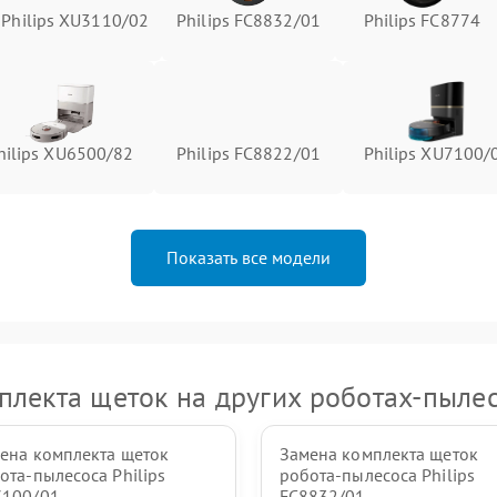
Philips XU3110/02
Philips FC8832/01
Philips FC8774
hilips XU6500/82
Philips FC8822/01
Philips XU7100/
Показать все модели
лекта щеток на других роботах-пылес
ена комплекта щеток
Замена комплекта щеток
ота-пылесоса Philips
робота-пылесоса Philips
100/01
FC8832/01