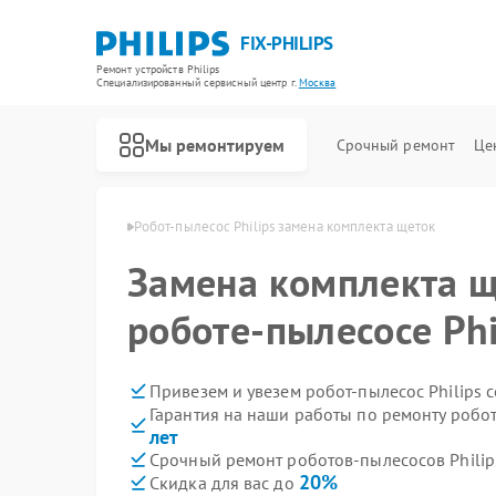
FIX-PHILIPS
Ремонт устройств Philips
Специализированный cервисный центр г.
Москва
Мы ремонтируем
Срочный ремонт
Це
ов Philips в Москве
Робот-пылесос Philips замена комплекта щеток
Замена комплекта щ
роботе-пылесосе Phi
Привезем и увезем робот-пылесос Philips 
Гарантия на наши работы по ремонту робо
лет
Срочный ремонт роботов-пылесосов Philips
20%
Скидка для вас до
Ремонт холодильников Philips
Ремонт планетарных миксеров Philips
Ремонт гладильных систем Philips
Ремонт интерактивных панелей Philips
Ремонт стиральных машин Philips
Ремонт увлажнителей воздуха Philips
Ремонт водонагревателей Philips
Ремонт вертикальных пылесосов Philips
Ремонт кухонных комбайнов Philips
Ремонт домашних кинотеатров Philips
Ремонт морозильных камер Philips
Ремонт микроволновых печей Philips
Ремонт очистителей воздуха Philips
Ремонт парогенераторов Philips