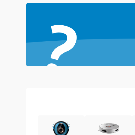
Проблемы с механикой
?
Батарея
Режим работы
Программные сбои