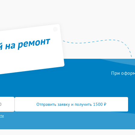
й на ремонт
При оформл
Отправить заявку и получить 1500 ₽
сти