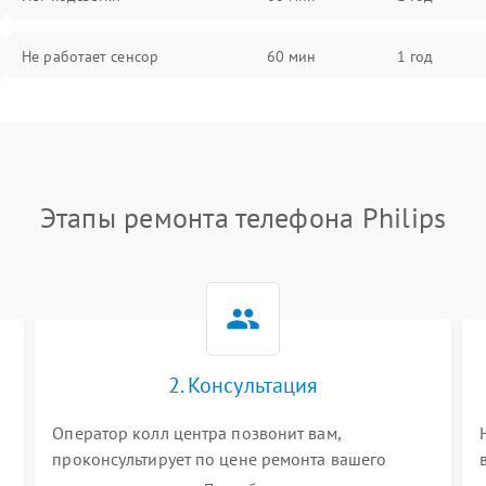
Не работает сенсор
60 мин
1 год
Мерцает изображение
60 мин
1 год
Не работает 3D Touch
60 мин
1 год
Этапы ремонта телефона Philips
Не работает Face ID
60 мин
1 год
2. Консультация
Оператор колл центра позвонит вам,
проконсультирует по цене ремонта вашего
телефона а также ответит на все ваши вопросы.