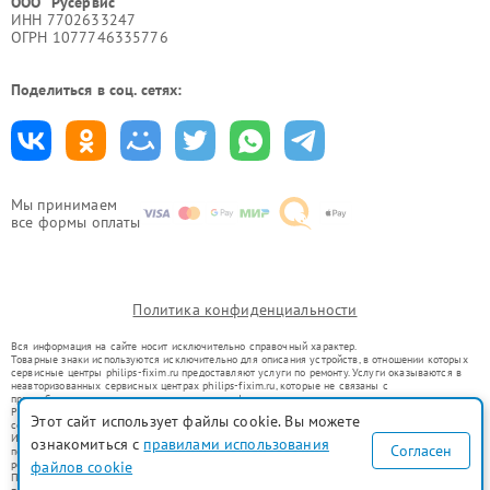
ООО "Русервис"
ИНН 7702633247
ОГРН 1077746335776
Поделиться в соц. сетях:
Мы принимаем
все формы оплаты
Политика конфиденциальности
Вся информация на сайте носит исключительно справочный характер.
Товарные знаки используются исключительно для описания устройств, в отношении которых
сервисные центры philips-fixim.ru предоставляют услуги по ремонту. Услуги оказываются в
неавторизованных сервисных центрах philips-fixim.ru, которые не связаны с
правообладателями товарных знаков или их официальными представителями.
Ремонт осуществляется для устройств, уже введенных в гражданский оборот в соответствии
Этот сайт использует файлы cookie. Вы можете
со статьей 1487 ГК РФ.
Использование товарных знаков не преследует цели индивидуализации услуг или введения
ознакомиться с
правилами использования
Согласен
потребителей в заблуждение, а служит для информирования о предоставляемых услугах по
файлов cookie
ремонту техники указанных брендов.
Представленная на сайте информация не является публичной офертой, определяемой