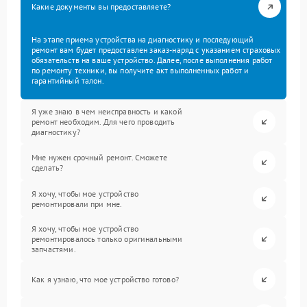
Какие документы вы предоставляете?
На этапе приема устройства на диагностику и последующий
ремонт вам будет предоставлен заказ-наряд с указанием страховых
обязательств на ваше устройство. Далее, после выполнения работ
по ремонту техники, вы получите акт выполненных работ и
гарантийный талон.
Я уже знаю в чем неисправность и какой
ремонт необходим. Для чего проводить
диагностику?
Мне нужен срочный ремонт. Сможете
сделать?
Я хочу, чтобы мое устройство
ремонтировали при мне.
Я хочу, чтобы мое устройство
ремонтировалось только оригинальными
запчастями.
Как я узнаю, что мое устройство готово?