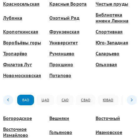
Красносельская
Красные Ворота
Чистые пруды
Библиотека
Лубянка
Охотный Ряд
имени Ленина
Кропоткинская
Фрунзенская
Спортивная
Воробьёвы горы
Университет
Юго-Западная
Тропарёво
Румянцево
Саларьево
Филатов Луг
Прокшино
Ольховая
Новомосковская
Потапово
ВАО
ЦАО
САО
СВАО
ЮВАО
ЮАО
Богородское
Вешняки
Восточный
Восточное
Гольяново
Ивановское
Измайлово