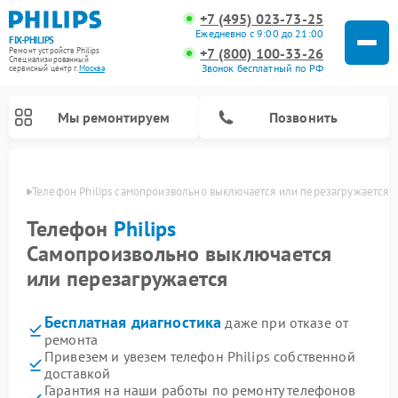
+7 (495) 023-73-25
Ежедневно с 9:00 до 21:00
FIX-PHILIPS
+7 (800) 100-33-26
Ремонт устройств Philips
Специализированный
Звонок бесплатный по РФ
cервисный центр г.
Москва
Мы ремонтируем
Позвонить
оскве
Телефон Philips самопроизвольно выключается или перезагружается
Телефон
Philips
Самопроизвольно выключается
или перезагружается
Бесплатная диагностика
даже при отказе от
ремонта
Привезем и увезем телефон Philips собственной
Ремонт вертикальных пылесосов Philips
Ремонт интерактивных панелей Philips
Ремонт планетарных миксеров Philips
Ремонт гладильных систем Philips
Ремонт увлажнителей воздуха Philips
Ремонт домашних кинотеатров Philips
Ремонт роботов-пылесосов Philips
Ремонт стиральных машин Philips
Ремонт водонагревателей Philips
Ремонт кухонных комбайнов Philips
Ремонт морозильных камер Philips
Ремонт микроволновых печей Philips
Ремонт очистителей воздуха Philips
доставкой
Гарантия на наши работы по ремонту телефонов